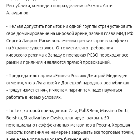
Республики, командир подразделения «Ахмат» Апти
Алаудинов.
- Нельзя допустить попыток ни одной группы стран установить
свое доминирование на мировой арене, заявил глава МИД РФ
Сергей Лавров. Риски вовлечения третьих стран в конфликт
на Украине существуют. Он отметил, что требования
киевского режима к Западу о поставках РСЗО переходят все
рамки и приличия и являются прямой провокацией.
- Председатель партии «Единая Россия» Дмитрий Медведев
отметил, что в Луганской и Донецкой народных республиках
«грядут изменения», и членам партии там надо научиться
работать в новых условиях.
- Inditex, которой принадлежат Zara, Pull&Bear, Massimo Dutti,
Bershka, Stradivarius и Oysho, планирует закрыть 50
потенциально неэффективных магазинов в России. Хорошая
новость: компания не намерена закрывать все торговые точки,
а нацелена оптимизировать бизнес в РФ.