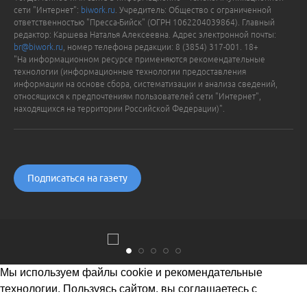
сети "Интернет":
biwork.ru
. Учредитель: Общество с ограниченной
ответственностью "Пресса-Бийск" (ОГРН 1062204039864). Главный
редактор: Каршева Наталья Алексеевна. Адрес электронной почты:
br@biwork.ru
, номер телефона редакции: 8 (3854) 317-001. 18+
"На информационном ресурсе применяются рекомендательные
технологии (информационные технологии предоставления
информации на основе сбора, систематизации и анализа сведений,
относящихся к предпочтениям пользователей сети "Интернет",
находящихся на территории Российской Федерации)".
Подписаться на газету
Мы используем файлы cookie и рекомендательные
технологии. Пользуясь сайтом, вы соглашаетесь с
Политикой обработки персональных данных