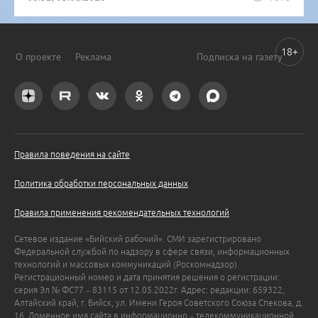
18+
О проекте
Реклама
Подписка на газету
Правила поведения на сайте
Политика обработки персональных данных
Правила применения рекомендательных технологий
Сетевое издание «Бийский рабочий». СМИ зарегистрировано
Федеральной службой по надзору в сфере связи, информационных
технологий и массовых коммуникаций (Роскомнадзор).
Регистрационный номер и дата принятия решения о регистрации:
серия Эл № ФС77 – 83115 от 12.05.2022г. Адрес: редакции: 659322,
Алтайский край, г. Бийск, ул. Имени Героя Советского Союза Спекова, д.
16. Доменное имя сайта в информационно – телекоммуникационной