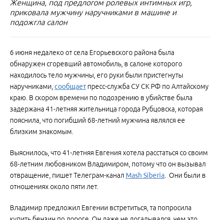
Женщина, под предлогом ролевых интимных игр,
приковала мужчину наручниками в машине и
подожгла салон
6 июня недалеко от села Егорьевского района была
обнаружен сгоревший автомобиль, в салоне которого
находилось тело мужчины, его руки были пристегнуты
наручниками,
сообщает
пресс-служба СУ СК РФ по Алтайскому
краю. В скором времени по подозрению в убийстве была
задержана 41-летняя жительница города Рубцовска, которая
пояснила, что погибший 68-летний мужчина являлся ее
близким знакомым.
Выяснилось, что 41-летняя Евгения хотела расстаться со своим
68-летним любовником Владимиром, потому что он вызывал
отвращение, пишет Телеграм-канал
Mash Siberia
. Они были в
отношениях около пяти лет.
Владимир предложил Евгении встретиться, та попросила
купить бензин по дороге. Он даже не догадывался, чем это