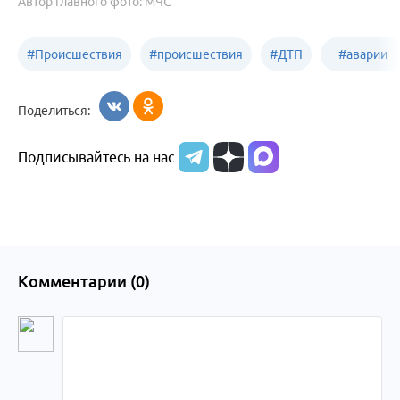
Автор главного фото: МЧС
#
Происшествия
#
происшествия
#
ДТП
#
аварии
Бийск
Алтайский край
в
Поделиться:
Бийске
Подписывайтесь на нас
Комментарии (
0
)