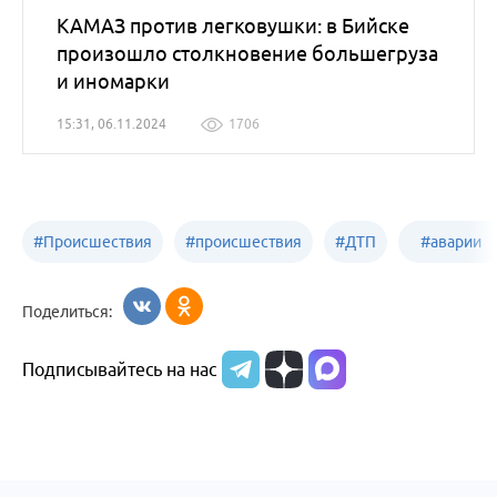
КАМАЗ против легковушки: в Бийске
произошло столкновение большегруза
и иномарки
15:31, 06.11.2024
1706
#
Происшествия
#
происшествия
#
ДТП
#
аварии
Бийск
Алтайский край
в
Поделиться:
Бийске
Подписывайтесь на нас