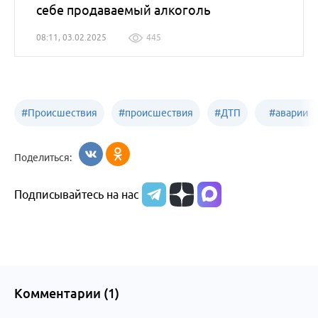
себе продаваемый алкоголь
08:11, 03.02.2025
445
#
Происшествия
#
происшествия
#
ДТП
#
аварии
Бийск
Алтайский край
в
Поделиться:
Бийске
Подписывайтесь на нас
Комментарии (
1
)