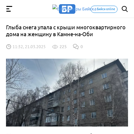
Бийск-online
Глыба снега упала с крыши многоквартирного
дома на женщину в Камне-на-Оби
11:32, 21.03.2025
225
0