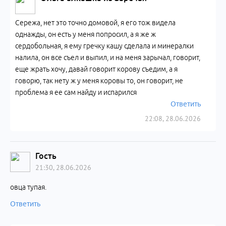
Сережа, нет это точно домовой, я его тож видела
однажды, он есть у меня попросил, а я же ж
сердобольная, я ему гречку кашу сделала и минералки
налила, он все съел и выпил, и на меня зарычал, говорит,
еще жрать хочу, давай говорит корову съедим, а я
говорю, так нету ж у меня коровы то, он говорит, не
проблема я ее сам найду и испарился
Ответить
22:08, 28.06.2026
Гость
21:30, 28.06.2026
овца тупая.
Ответить