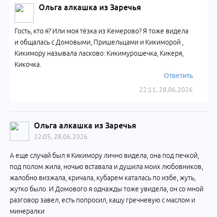
Ольга алкашка из Заречья
Гость, кто я? Или моя тёзка из Кемерово? Я тоже видела
и общалась с Домовыми, Пришельцами и Кикиморой ,
Кикимору называла ласково: Кикимурошечка, Кикеря,
Кикочка.
Ответить
22:11, 28.06.2026
Ольга алкашка из Заречья
22:05, 28.06.2026
А еще случай был я Кикимору лично видела, она под печкой,
под полом жила, ночью вставала и душила моих любовников,
жалобно визжала, кричала, кубарем каталась по избе, жуть,
жутко было. И Домового я однажды тоже увидела, он со мной
разговор завел, есть попросил, кашу гречневую с маслом и
минералки