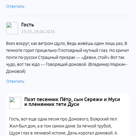
Ответить
Гость
23:23, 28.06.2026
Всех вокруг, как ветром сдуло, Ведь живёшь один лишь раз, В
темноте горит прицельно Плотоядный мутный глаз. Но кричит
почти по-русски Страшный призрак — «Девки, стой!» Вот так
чудо, вот так юдо — Говорящий домовой. (Владимир Маркин -
Домовой)
Ответить
Поэт песенник Пётр, сын Сережи и Муси
и племянник тети Дуси
Гость, вот еще одна песня про Домового, Боярский пел:
Жил-был дом, а в том самом доме За печной трубой,
Щуря глаз в ленивой истоме, День коротал домовой. А