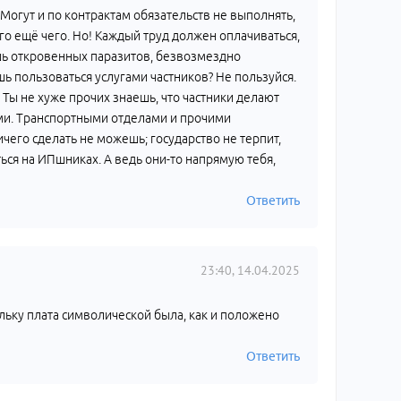
 Могут и по контрактам обязательств не выполнять,
го ещё чего. Но! Каждый труд должен оплачиваться,
ешь откровенных паразитов, безвозмездно
ь пользоваться услугами частников? Не пользуйся.
. Ты не хуже прочих знаешь, что частники делают
и. Транспортными отделами и прочими
его сделать не можешь; государство не терпит,
ться на ИПшниках. А ведь они-то напрямую тебя,
Ответить
23:40, 14.04.2025
кольку плата символической была, как и положено
Ответить