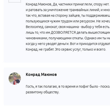
Конрад Маюнов, Да, частники принаглели, спору нет.
и ратовать за уничтожение трамвайных линий, и мно
так что, вставая на сторону зайцев, ты поддержива
пользующихся чужим трудом или ресурсом. Не хочеш
Велосипед, самокат, своя машина - выбор у тебя есть
лишь то, что им ДОЗВОЛЯЕТСЯ делать вышестоящим
чиновниками, получающими откаты. Однако им ты нич
когда у него уводят деньги. Вот и приходится отдува
Конрад, не грабят. Это сервис услуг, только и всего.
Конрад Маюнов
Гость, я так полагаю, в то время и пофиг было - пос
развитому обществу.