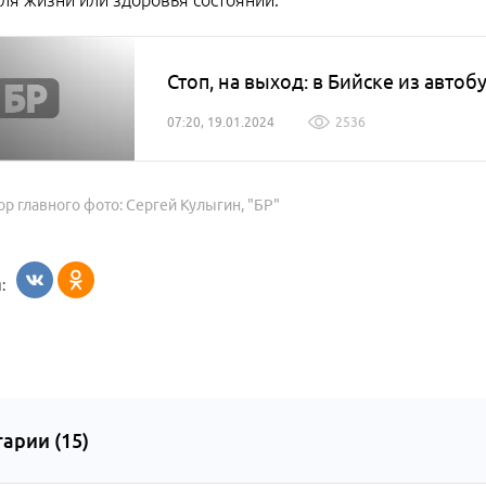
ля жизни или здоровья состоянии.
Стоп, на выход: в Бийске из авто
07:20, 19.01.2024
2536
ор главного фото: Сергей Кулыгин, "БР"
:
арии (
15
)