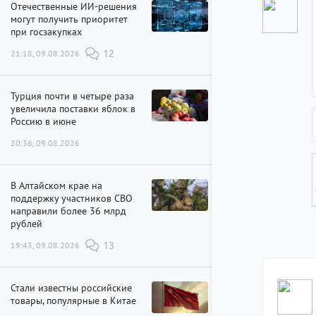
Отечественные ИИ-решения
могут получить приоритет
при госзакупках
21:18, 09.08.2026
12
Турция почти в четыре раза
увеличила поставки яблок в
Россию в июне
20:36, 09.08.2026
В Алтайском крае на
поддержку участников СВО
направили более 36 млрд
рублей
19:43, 09.08.2026
13
Стали известны российские
товары, популярные в Китае