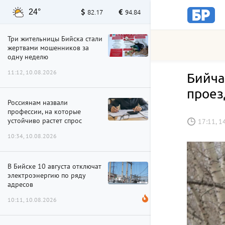
24°
82.17
94.84
Три жительницы Бийска стали
жертвами мошенников за
одну неделю
11:12, 10.08.2026
Бийча
проез
Россиянам назвали
профессии, на которые
устойчиво растет спрос
17:11, 1
10:34, 10.08.2026
В Бийске 10 августа отключат
электроэнергию по ряду
адресов
10:11, 10.08.2026