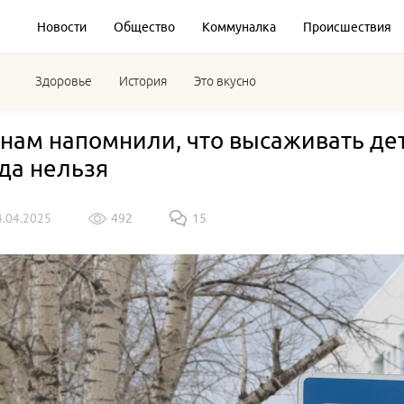
Новости
Общество
Коммуналка
Происшествия
Здоровье
История
Это вкусно
нам напомнили, что высаживать дет
да нельзя
4.04.2025
492
15