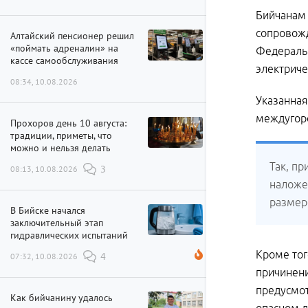
Бийчанам 
сопровожд
Алтайский пенсионер решил
«поймать адреналин» на
Федеральн
кассе самообслуживания
электриче
08:34, 10.08.2026
Указанная
междугор
Прохоров день 10 августа:
традиции, приметы, что
можно и нельзя делать
Так, пр
08:13, 10.08.2026
3
наложе
размере
В Бийске начался
заключительный этап
гидравлических испытаний
Кроме тог
07:32, 10.08.2026
4
причинени
предусмот
Как бийчанину удалось