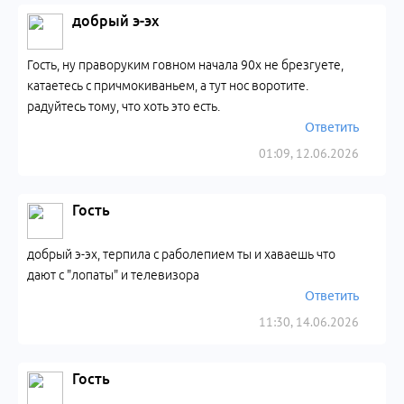
добрый э-эх
Гость, ну праворуким говном начала 90х не брезгуете,
катаетесь с причмокиваньем, а тут нос воротите.
радуйтесь тому, что хоть это есть.
Ответить
01:09, 12.06.2026
Гость
добрый э-эх, терпила с раболепием ты и хаваешь что
дают с "лопаты" и телевизора
Ответить
11:30, 14.06.2026
Гость