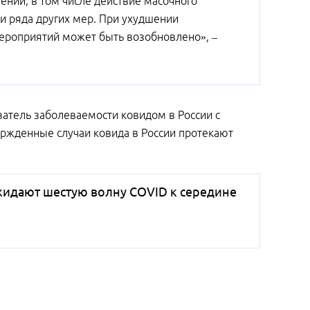
ений, в том числе действие масочного
 и ряда других мер. При ухудшении
мероприятий может быть возобновлено», –
атель заболеваемости ковидом в России с
ержденные случаи ковида в России протекают
жидают шестую волну COVID к середине