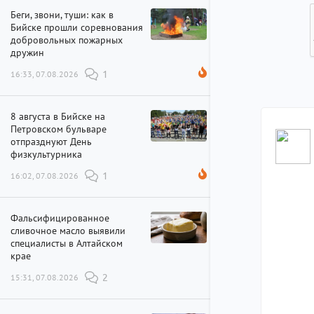
Беги, звони, туши: как в
Бийске прошли соревнования
добровольных пожарных
дружин
16:33, 07.08.2026
1
8 августа в Бийске на
Петровском бульваре
отпразднуют День
физкультурника
16:02, 07.08.2026
1
Фальсифицированное
сливочное масло выявили
специалисты в Алтайском
крае
15:31, 07.08.2026
2