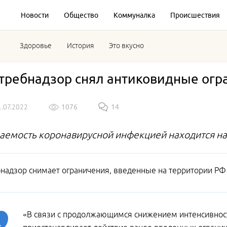
Новости
Общество
Коммуналка
Происшествия
Здоровье
История
Это вкусно
требнадзор снял антиковидные огра
1.07.2022
1076
14
аемость коронавирусной инфекцией находится на
надзор снимает ограничения, введенные на территории РФ
«В связи с продолжающимся снижением интенсивнос