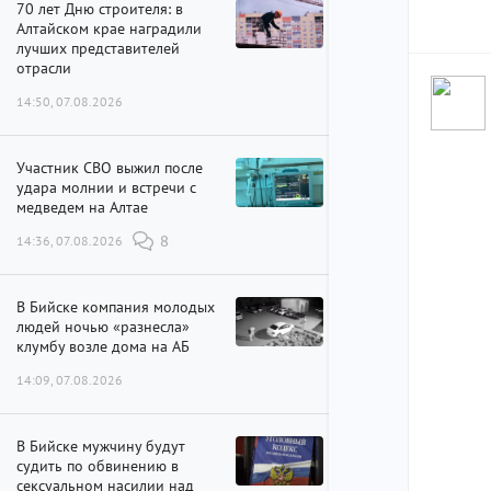
70 лет Дню строителя: в
Алтайском крае наградили
лучших представителей
отрасли
14:50, 07.08.2026
Участник СВО выжил после
удара молнии и встречи с
медведем на Алтае
14:36, 07.08.2026
8
В Бийске компания молодых
людей ночью «разнесла»
клумбу возле дома на АБ
14:09, 07.08.2026
В Бийске мужчину будут
судить по обвинению в
сексуальном насилии над