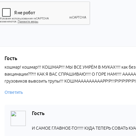
Гость
кошмар! кошмар!!! КОШМАР!!! МЫ ВСЕ УМРЁМ В МУКАХ!!!! как без 
вакцинации???!!! КАК Я ВАС СПРАШИВАЮ!!!! О ГОРЕ НАМ!!!! ААААА!!
грузовиков вывозить трупы!!! КОШМАААААААААРР!Р!!!Р!Р!Р!РР!Р!Р!
Ответить
Гость
И САМОЕ ГЛАВНОЕ-ТО!!!!! КУДА ТЕПЕРЬ СОВАТЬ КУАР