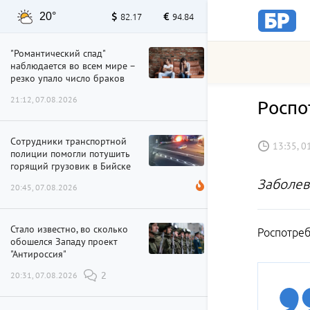
20°
82.17
94.84
"Романтический спад"
наблюдается во всем мире –
резко упало число браков
21:12, 07.08.2026
Роспо
Сотрудники транспортной
13:35, 0
полиции помогли потушить
горящий грузовик в Бийске
Заболев
20:45, 07.08.2026
Стало известно, во сколько
Роспотреб
обошелся Западу проект
"Антироссия"
20:31, 07.08.2026
2