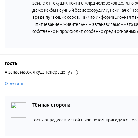
земле от текущих почти 8 млрд человеков должно ост
Даже какбы научный базис соорудили, начиная с "Пр
вреде пукающих коров. Так что информационная п
шпитцеванием живительным эвтаназипамом - это как 
собственно и происходит, особенно среди основных с
гость
А запас масок я куда теперь дену ? :-((
Ответить
Тёмная сторона
гость, от радиоактивной пыли потом пригодится... ес