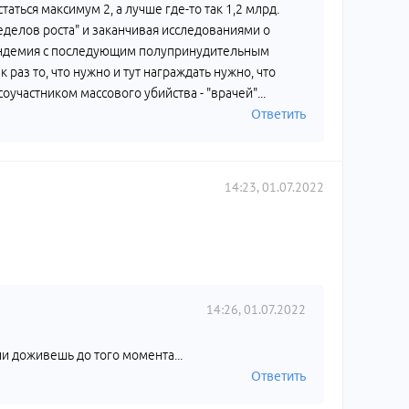
аться максимум 2, а лучше где-то так 1,2 млрд.
еделов роста" и заканчивая исследованиями о
андемия с последующим полупринудительным
раз то, что нужно и тут награждать нужно, что
оучастником массового убийства - "врачей"...
Ответить
14:23, 01.07.2022
14:26, 01.07.2022
ли доживешь до того момента...
Ответить