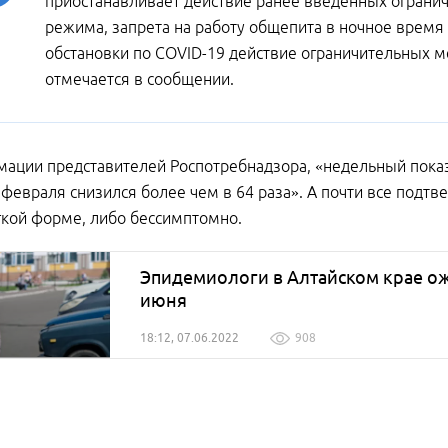
приостанавливает действие ранее введенных огранич
режима, запрета на работу общепита в ночное время
обстановки по COVID-19 действие ограничительных 
отмечается в сообщении.
ации представителей Роспотребнадзора, «недельный показ
февраля снизился более чем в 64 раза». А почти все подтв
гкой форме, либо бессимптомно.
Эпидемиологи в Алтайском крае о
июня
18:12, 07.06.2022
908