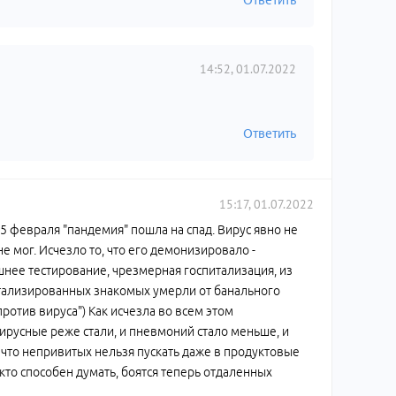
Ответить
14:52, 01.07.2022
Ответить
15:17, 01.07.2022
25 февраля "пандемия" пошла на спад. Вирус явно не
не мог. Исчезло то, что его демонизировало -
нее тестирование, чрезмерная госпитализация, из
итализированных знакомых умерли от банального
отив вируса") Как исчезла во всем этом
вирусные реже стали, и пневмоний стало меньше, и
 что непривитых нельзя пускать даже в продуктовые
кто способен думать, боятся теперь отдаленных