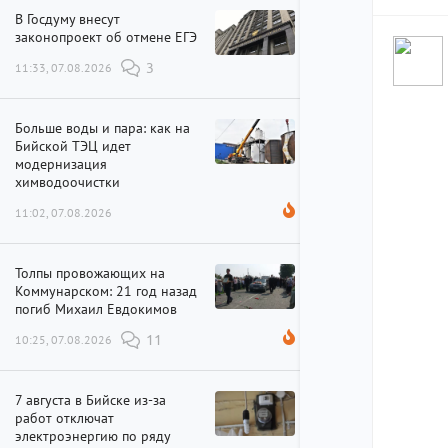
В Госдуму внесут
законопроект об отмене ЕГЭ
11:33, 07.08.2026
3
Больше воды и пара: как на
Бийской ТЭЦ идет
модернизация
химводоочистки
11:02, 07.08.2026
Толпы провожающих на
Коммунарском: 21 год назад
погиб Михаил Евдокимов
10:25, 07.08.2026
11
7 августа в Бийске из-за
работ отключат
электроэнергию по ряду