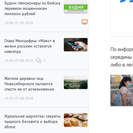
Будни: пенсионеры из Бийска
перевели мошенникам
миллион рублей
20:00, 07.08.2026
Глава Минцифры: «Макс» в
жизни россиян останется
По информ
навсегда
середины 
19:34, 07.08.2026
1
либо в ле
Жители деревни под
Новосибирском пытаются
спасти ее от исчезновения
19:03, 07.08.2026
Идеальная шарлотка: секреты
пышного бисквита и выбора
яблок