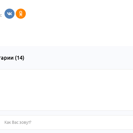
:
арии (
14
)