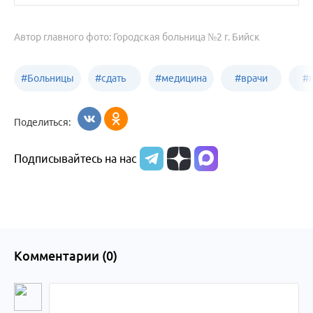
Автор главного фото: Городская больница №2 г. Бийск
#
Больницы
#
сдать
#
медицина
#
врачи
#
Бийска
анализы
Бийска
Бийска
Б
Поделиться:
в
Подписывайтесь на нас
Бийске
Комментарии (
0
)