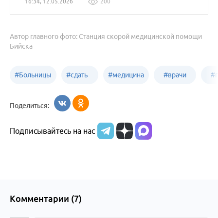
16:34, 12.05.2026
200
Автор главного фото: Станция скорой медицинской помощи
Бийска
#
Больницы
#
сдать
#
медицина
#
врачи
#
Бийска
анализы
Бийска
Бийска
Б
Поделиться:
в
Подписывайтесь на нас
Бийске
Комментарии (
7
)