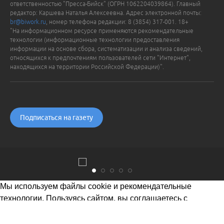
ответственностью "Пресса-Бийск" (ОГРН 1062204039864). Главный
редактор: Каршева Наталья Алексеевна. Адрес электронной почты:
br@biwork.ru
, номер телефона редакции: 8 (3854) 317-001. 18+
"На информационном ресурсе применяются рекомендательные
технологии (информационные технологии предоставления
информации на основе сбора, систематизации и анализа сведений,
относящихся к предпочтениям пользователей сети "Интернет",
находящихся на территории Российской Федерации)".
Подписаться на газету
Мы используем файлы cookie и рекомендательные
технологии. Пользуясь сайтом, вы соглашаетесь с
Политикой обработки персональных данных