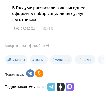
В Госдуме рассказали, как выгоднее
оформить набор социальных услуг
льготникам
17:06, 09.06.2026
115
Автор главного фото: Grok AI
#
Больницы
#
сдать
#
медицина
#
врачи
#
Бийска
анализы
Бийска
Бийска
Б
Поделиться:
в
Подписывайтесь на нас
Бийске