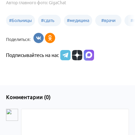
Автор главного фото: GigaChat
#
Больницы
#
сдать
#
медицина
#
врачи
#
Бийска
анализы
Бийска
Бийска
Б
Поделиться:
в
Подписывайтесь на нас
Бийске
Комментарии (
0
)