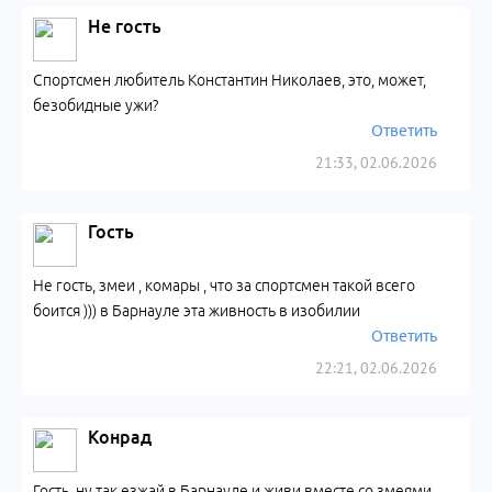
Не гость
Спортсмен любитель Константин Николаев, это, может,
безобидные ужи?
Ответить
21:33, 02.06.2026
Гость
Не гость, змеи , комары , что за спортсмен такой всего
боится ))) в Барнауле эта живность в изобилии
Ответить
22:21, 02.06.2026
Конрад
Гость, ну так езжай в Барнауле и живи вместе со змеями