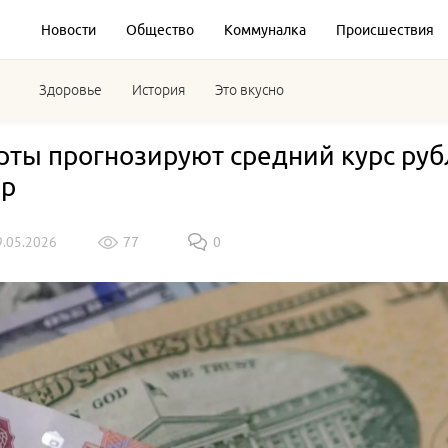
Новости
Общество
Коммуналка
Происшествия
Здоровье
История
Это вкусно
рты прогнозируют средний курс рубл
ар
9.05.2026
77
0