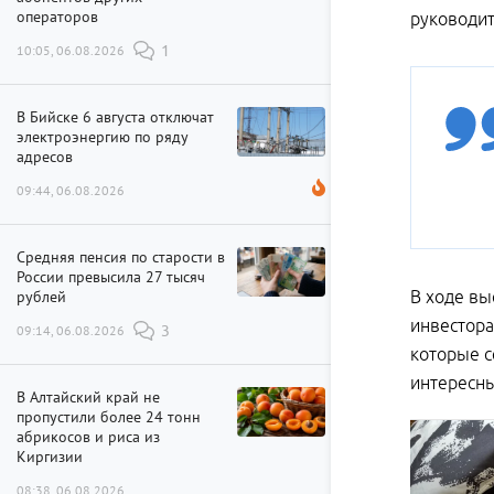
операторов
руководит
10:05, 06.08.2026
1
В Бийске 6 августа отключат
электроэнергию по ряду
адресов
09:44, 06.08.2026
Средняя пенсия по старости в
России превысила 27 тысяч
рублей
В ходе вы
инвестора
09:14, 06.08.2026
3
которые с
интересны
В Алтайский край не
пропустили более 24 тонн
абрикосов и риса из
Киргизии
08:38, 06.08.2026