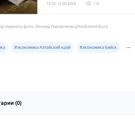
15:52, 12.05.2026
158
ор главного фото: Леонид Павлюченко/media4media.ru
ика
#
экономика Алтайский край
#
экономика Бийск
арии (
0
)