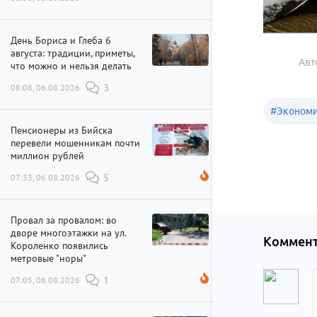
День Бориса и Глеба 6
августа: традиции, приметы,
Авт
что можно и нельзя делать
08:08, 06.08.2026
3
#
Эконом
Пенсионеры из Бийска
перевели мошенникам почти
миллион рублей
07:33, 06.08.2026
5
Провал за провалом: во
дворе многоэтажки на ул.
Коммент
Короленко появились
метровые "норы"
07:05, 06.08.2026
1