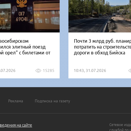
восибирском
Почти 3 млрд руб. плани
вился элитный поезд
потратить на строительст
ой орел" с билетами от
дороги в обход Бийска
1.07.2026
15285
10:43, 31.07.2026
Реклама
Подписка на газету
ведения на сайте
Сетевое изд
службой по 