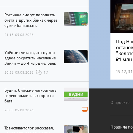
Россияне смогут пополнять
счета в других банках через
чужие банкоматы
21:13, 05.08.2026
Под Но
остано
Учёные считают, что нужно
"Золот
вдвое сократить население
₽1 млн
Земли — до 4 млрд человек
19:12, 3
20:36, 05.08.2026
12
Будни: бийские легкоатлеты
соревновались в скорости
бега
О проекте
20:00, 05.08.2026
Правила по
Трансплантолог рассказал,