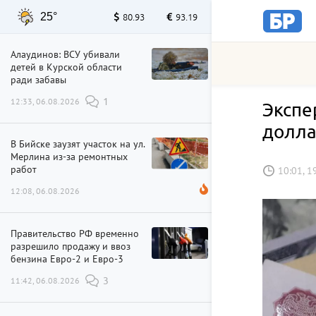
25°
80.93
93.19
Алаудинов: ВСУ убивали
детей в Курской области
ради забавы
12:33, 06.08.2026
1
Экспе
долл
В Бийске заузят участок на ул.
Мерлина из-за ремонтных
работ
10:01, 1
12:08, 06.08.2026
Правительство РФ временно
разрешило продажу и ввоз
бензина Евро-2 и Евро-3
11:42, 06.08.2026
3