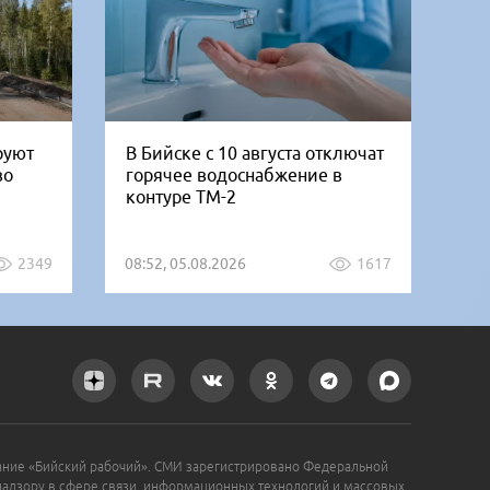
руют
В Бийске с 10 августа отключат
«Б
во
горячее водоснабжение в
но
контуре ТМ-2
от
2349
08:52, 05.08.2026
1617
07:
ание «Бийский рабочий». СМИ зарегистрировано Федеральной
надзору в сфере связи, информационных технологий и массовых