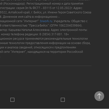
й (Роскомнадзор). Регистрационный номер и дата принятия
гистрации: серия Эл № ФС77 – 83115 от 12.05.2022г. Адрес:
9322, Алтайский край, г. Бийск, ул. Имени Героя Советского Союза
16. Доменное имя сайта в информационно –
кационной сети "Интернет":
biwork.ru
. Учредитель: Общество с
й ответственностью "Пресса-Бийск" (ОГРН 1062204039864).
актор: Каршева Наталья Алексеевна. Адрес электронной почты:
, номер телефона редакции: 8 (3854) 317-001. 18+
ционном ресурсе применяются рекомендательные технологии
нные технологии предоставления информации на основе сбора,
ции и анализа сведений, относящихся к предпочтениям
ей сети "Интернет", находящихся на территории Российской
.