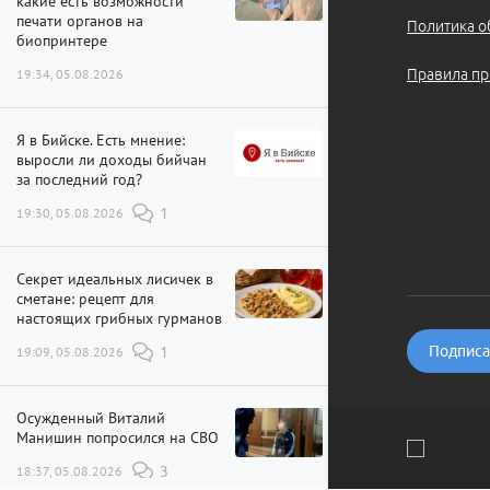
какие есть возможности
печати органов на
Политика о
биопринтере
19:34, 05.08.2026
Правила пр
Я в Бийске. Есть мнение:
выросли ли доходы бийчан
за последний год?
19:30, 05.08.2026
1
Секрет идеальных лисичек в
сметане: рецепт для
настоящих грибных гурманов
Подписат
19:09, 05.08.2026
1
Осужденный Виталий
Манишин попросился на СВО
18:37, 05.08.2026
3