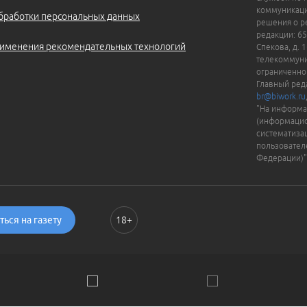
коммуникаци
бработки персональных данных
решения о ре
редакции: 65
именения рекомендательных технологий
Спекова, д. 
телекоммуни
ограниченно
Главный ред
br@biwork.ru
"На информа
(информацио
систематиза
пользовател
Федерации)"
ься на газету
18+