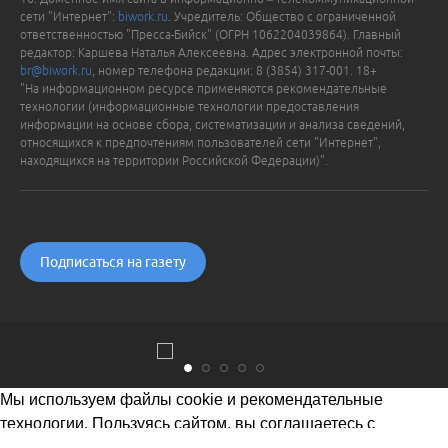
сети "Интернет":
biwork.ru
. Учредитель: Общество с ограниченной
ответственностью "Пресса-Бийск" (ОГРН 1062204039864). Главный
редактор: Каршева Наталья Алексеевна. Адрес электронной почты:
br@biwork.ru
, номер телефона редакции: 8 (3854) 317-001. 18+
"На информационном ресурсе применяются рекомендательные
технологии (информационные технологии предоставления
информации на основе сбора, систематизации и анализа сведений,
относящихся к предпочтениям пользователей сети "Интернет",
находящихся на территории Российской Федерации)".
Подписаться на газету
Мы используем файлы cookie и рекомендательные
технологии. Пользуясь сайтом, вы соглашаетесь с
Политикой обработки персональных данных