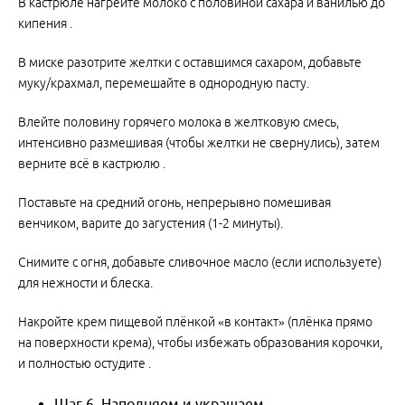
В кастрюле нагрейте молоко с половиной сахара и ванилью до
кипения .
В миске разотрите желтки с оставшимся сахаром, добавьте
муку/крахмал, перемешайте в однородную пасту.
Влейте половину горячего молока в желтковую смесь,
интенсивно размешивая (чтобы желтки не свернулись), затем
верните всё в кастрюлю .
Поставьте на средний огонь, непрерывно помешивая
венчиком, варите до загустения (1-2 минуты).
Снимите с огня, добавьте сливочное масло (если используете)
для нежности и блеска.
Накройте крем пищевой плёнкой «в контакт» (плёнка прямо
на поверхности крема), чтобы избежать образования корочки,
и полностью остудите .
Шаг 6. Наполняем и украшаем