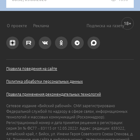
18+
О проекте
Реклама
Подписка на газету
Правила поведения на сайте
Политика обработки персональных данных
Правила применения рекомендательных технологий
Сетевое издание «Бийский рабочий». СМИ зарегистрировано
Федеральной службой по надзору в сфере связи, информационных
технологий и массовых коммуникаций (Роскомнадзор).
Регистрационный номер и дата принятия решения о регистрации:
серия Эл № ФС77 – 83115 от 12.05.2022г. Адрес: редакции: 659322,
Алтайский край, г. Бийск, ул. Имени Героя Советского Союза Спекова, д.
16. Доменное имя сайта в информационно – телекоммуникационной