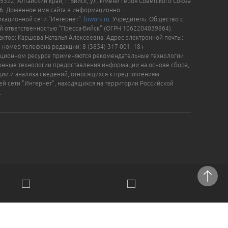
9322, Алтайский край, г. Бийск, ул. Имени Героя Советского Союза
16. Доменное имя сайта в информационно –
кационной сети "Интернет":
biwork.ru
. Учредитель: Общество с
й ответственностью "Пресса-Бийск" (ОГРН 1062204039864).
актор: Каршева Наталья Алексеевна. Адрес электронной почты:
, номер телефона редакции: 8 (3854) 317-001. 18+
ционном ресурсе применяются рекомендательные технологии
нные технологии предоставления информации на основе сбора,
ции и анализа сведений, относящихся к предпочтениям
ей сети "Интернет", находящихся на территории Российской
.
отки персональных данных