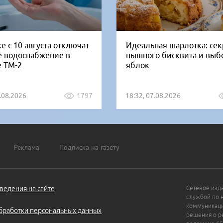
е с 10 августа отключат
Идеальная шарлотка: се
е водоснабжение в
пышного бисквита и выб
е ТМ-2
яблок
5.08.2026
1797
18:32, 07.08.2026
Реклама
Подписка на газету
ведения на сайте
Сетевое изд
службой по 
коммуникаци
бработки персональных данных
решения о ре