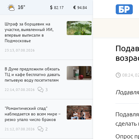
16°
82.17
94.84
Штраф за борщевик на
участке, выявленный ИИ,
впервые выписали в
Подмосковье
Подав
23:13, 07.08.2026
возрас
В Думе предложили обязать
ТЦ и кафе бесплатно давать
08:24, 0
питьевую воду посетителям
22:14, 07.08.2026
3
Подавля
"Романтический спад"
наблюдается во всем мире –
Подавля
резко упало число браков
сделать
21:12, 07.08.2026
2
Опрос пр