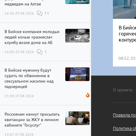
медведем на Алтае
14:36, 07.08.2026
11
В Бийск
В Бийске компания молодых
горяче
людей ночью «разнесла»
контур
клумбу возле дома на АБ
14:09, 07.08.2026
1
08:52, 0
В Бийске мужчину будут
судить по обвинению в
сексуальном насилии над
падчерицей
О проекте
13:38, 07.08.2026
Россиянам начнут присылать
Правила по
квитанции за ЖКУ в личном
кабинете "Госуслуг"
Политика о
13:07, 07.08.2026