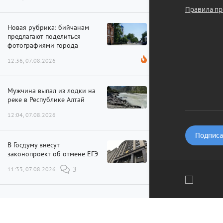
Правила пр
Новая рубрика: бийчанам
предлагают поделиться
фотографиями города
12:36, 07.08.2026
Мужчина выпал из лодки на
реке в Республике Алтай
12:04, 07.08.2026
Подписат
В Госдуму внесут
законопроект об отмене ЕГЭ
11:33, 07.08.2026
3
Больше воды и пара: как на
Бийской ТЭЦ идет
Мы используем файлы cookie и рекомендательные технолог
модернизация