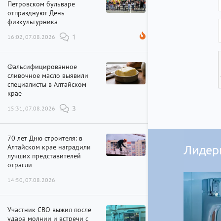
Петровском бульваре
отпразднуют День
физкультурника
16:02, 07.08.2026
1
Фальсифицированное
сливочное масло выявили
специалисты в Алтайском
крае
15:31, 07.08.2026
3
70 лет Дню строителя: в
Алтайском крае наградили
Лидер
лучших представителей
отрасли
14:50, 07.08.2026
Участник СВО выжил после
удара молнии и встречи с