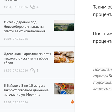
Таким о
19:34, 07.08.2026
4
процента
Жители деревни под
Новосибирском пытаются
спасти ее от исчезновения
Поясним,
19:03, 07.08.2026
процента
Идеальная шарлотка: секреты
пышного бисквита и выбора
яблок
Присылайт
18:32, 07.08.2026
1
группу
«Б
подписыва
В Бийске с 8 по 10 августа
контактны
закроют сквозное движение
на участке ул. Мерлина
18:01, 07.08.2026