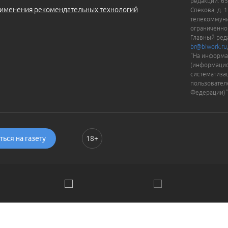
редакции: 65
именения рекомендательных технологий
Спекова, д. 
телекоммуни
ограниченно
Главный ред
br@biwork.ru
"На информа
(информацио
систематиза
пользовател
Федерации)"
ься на газету
18+
ии. Пользуясь сайтом, вы соглашаетесь с
Политикой обраб