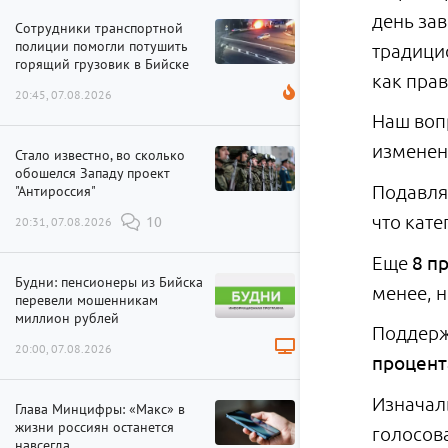
день зав
Сотрудники транспортной
полиции помогли потушить
традици
горящий грузовик в Бийске
как прав
20:45, 07.08.2026
Наш воп
изменен
Стало известно, во сколько
обошелся Западу проект
Подавля
"Антироссия"
что кат
20:31, 07.08.2026
10
Еще
8 п
Будни: пенсионеры из Бийска
менее, 
перевели мошенникам
миллион рублей
Поддерж
20:00, 07.08.2026
процент
Изначал
Глава Минцифры: «Макс» в
жизни россиян останется
голосов
навсегда