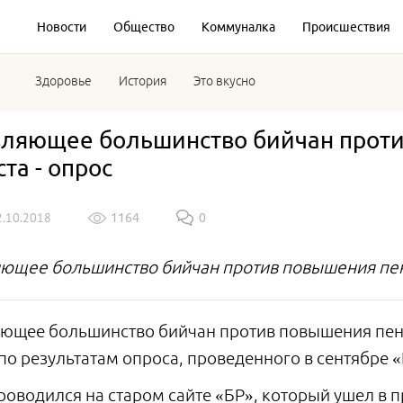
Новости
Общество
Коммуналка
Происшествия
Здоровье
История
Это вкусно
ляющее большинство бийчан проти
та - опрос
2.10.2018
1164
0
ющее большинство бийчан против повышения пен
ющее большинство бийчан против повышения пенс
 по результатам опроса, проведенного в сентябре
оводился на старом сайте «БР», который ушел в пр