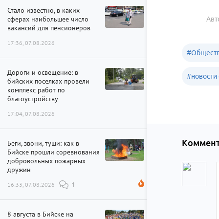
Стало известно, в каких
сферах наибольшее число
Авт
вакансий для пенсионеров
17:36, 07.08.2026
#
Обществ
Дороги и освещение: в
#
новости 
бийских поселках провели
комплекс работ по
благоустройству
17:04, 07.08.2026
Коммент
Беги, звони, туши: как в
Бийске прошли соревнования
добровольных пожарных
дружин
16:33, 07.08.2026
1
8 августа в Бийске на