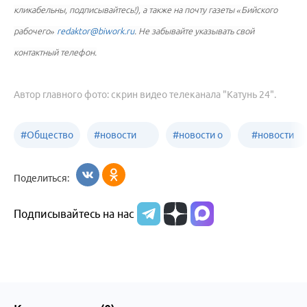
кликабельны, подписывайтесь!), а также на почту газеты «Бийского
рабочего»
redaktor@biwork.ru
. Не забывайте указывать свой
контактный телефон.
Автор главного фото: скрин видео телеканала "Катунь 24".
#
Общество
#
новости
#
новости о
#
новости
Бийск
образования
жизни
об армии
Поделиться:
Бийска и
Подписывайтесь на нас
Алтайского
края