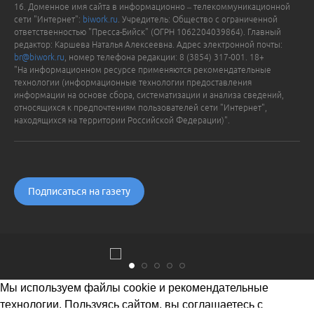
16. Доменное имя сайта в информационно – телекоммуникационной
сети "Интернет":
biwork.ru
. Учредитель: Общество с ограниченной
ответственностью "Пресса-Бийск" (ОГРН 1062204039864). Главный
редактор: Каршева Наталья Алексеевна. Адрес электронной почты:
br@biwork.ru
, номер телефона редакции: 8 (3854) 317-001. 18+
"На информационном ресурсе применяются рекомендательные
технологии (информационные технологии предоставления
информации на основе сбора, систематизации и анализа сведений,
относящихся к предпочтениям пользователей сети "Интернет",
находящихся на территории Российской Федерации)".
Подписаться на газету
Мы используем файлы cookie и рекомендательные
технологии. Пользуясь сайтом, вы соглашаетесь с