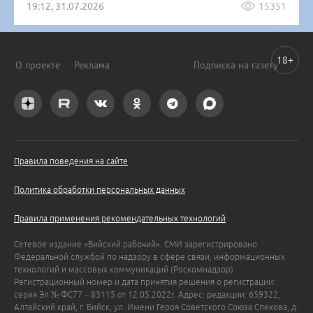
19:12, 31.07.2026
15351
18+
О проекте
Реклама
Подписка на газету
Правила поведения на сайте
Политика обработки персональных данных
Правила применения рекомендательных технологий
Сетевое издание «Бийский рабочий». СМИ зарегистрировано
Федеральной службой по надзору в сфере связи, информационных
технологий и массовых коммуникаций (Роскомнадзор).
Регистрационный номер и дата принятия решения о регистрации:
серия Эл № ФС77 – 83115 от 12.05.2022г. Адрес: редакции: 659322,
Алтайский край, г. Бийск, ул. Имени Героя Советского Союза Спекова, д.