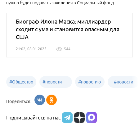
нужно будет подавать заявления в Социальный фонд.
Биограф Илона Маска: миллиардер
сходит с ума и становится опасным для
США
21:02, 08.01.2025
544
#
Общество
#
новости
#
новости о
#
новости
Бийск
образования
жизни
об армии
Поделиться:
Бийска и
Подписывайтесь на нас
Алтайского
края