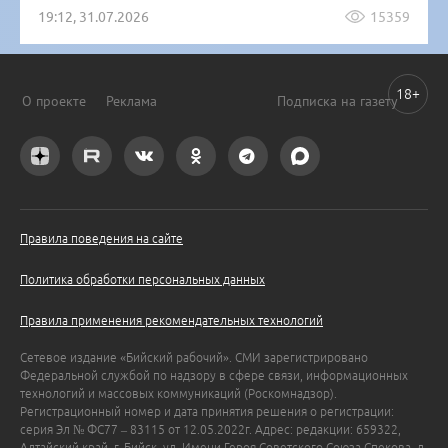
19:12, 31.07.2026
15359
18+
О проекте
Реклама
Подписка на газету
Правила поведения на сайте
Политика обработки персональных данных
Правила применения рекомендательных технологий
Сетевое издание «Бийский рабочий». СМИ зарегистрировано
Федеральной службой по надзору в сфере связи, информационных
технологий и массовых коммуникаций (Роскомнадзор).
Регистрационный номер и дата принятия решения о регистрации:
серия Эл № ФС77 – 83115 от 12.05.2022г. Адрес: редакции: 659322,
Алтайский край, г. Бийск, ул. Имени Героя Советского Союза Спекова, д.