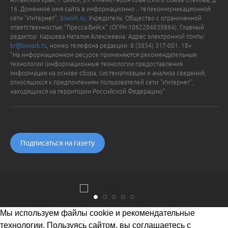
16. Доменное имя сайта в информационно – телекоммуникационной
сети "Интернет":
biwork.ru
. Учредитель: Общество с ограниченной
ответственностью "Пресса-Бийск" (ОГРН 1062204039864). Главный
редактор: Каршева Наталья Алексеевна. Адрес электронной почты:
br@biwork.ru
, номер телефона редакции: 8 (3854) 317-001. 18+
"На информационном ресурсе применяются рекомендательные
технологии (информационные технологии предоставления
информации на основе сбора, систематизации и анализа сведений,
относящихся к предпочтениям пользователей сети "Интернет",
находящихся на территории Российской Федерации)".
Подписаться на газету
Мы используем файлы cookie и рекомендательные
технологии. Пользуясь сайтом, вы соглашаетесь с