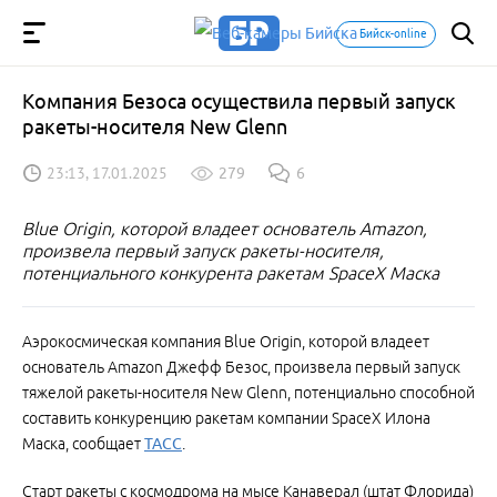
Бийск-online
Компания Безоса осуществила первый запуск
ракеты-носителя New Glenn
23:13, 17.01.2025
279
6
Blue Origin, которой владеет основатель Amazon,
произвела первый запуск ракеты-носителя,
потенциального конкурента ракетам SpaceX Маска
Аэрокосмическая компания Blue Origin, которой владеет
основатель Amazon Джефф Безос, произвела первый запуск
тяжелой ракеты-носителя New Glenn, потенциально способной
составить конкуренцию ракетам компании SpaceX Илона
Маска, сообщает
ТАСС
.
Старт ракеты с космодрома на мысе Канаверал (штат Флорида)