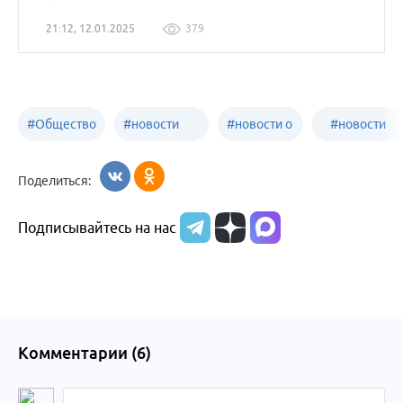
21:12, 12.01.2025
379
#
Общество
#
новости
#
новости о
#
новости
Бийск
образования
жизни
об армии
Поделиться:
Бийска и
Подписывайтесь на нас
Алтайского
края
Комментарии (
6
)