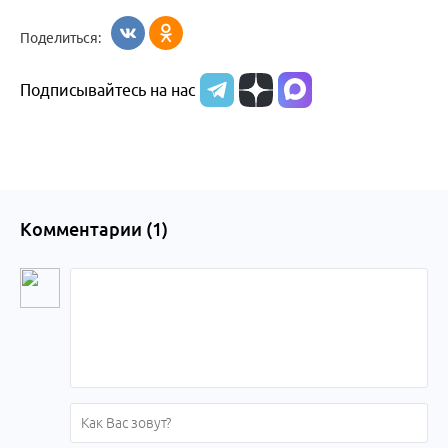
Бийск
образования
жизни
об армии
Поделиться:
Бийска и
Подписывайтесь на нас
Алтайского
края
Комментарии (
1
)