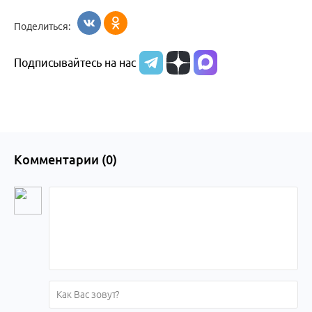
Бийск
образования
жизни
об армии
Поделиться:
Бийска и
Подписывайтесь на нас
Алтайского
края
Комментарии (
0
)