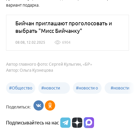
вариант подарка.
Бийчан приглашают проголосовать и
выбрать "Мисс Бийчанку"
08:08, 12.02.2025
6904
Автор главного фото: Сергей Кулыгин, «БР»
Автор: Ольга Кузнецова
#
Общество
#
новости
#
новости о
#
новости
Бийск
образования
жизни
об армии
Поделиться:
Бийска и
Подписывайтесь на нас
Алтайского
края