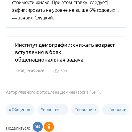
стоимости жилья. При этом ставку [следует]
зафиксировать на уровне не выше 6% годовых»,
— заявил Слуцкий.
Институт демографии: снижать возраст
вступления в брак —
общенациональная задача
13:36, 19.05.2026
390
Автор главного фото: Елена Демина (архив "БР").
#
Общество
#
новости
#
новости о
#
новости
Бийск
образования
жизни
об армии
Поделиться: