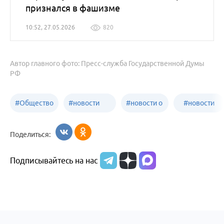
признался в фашизме
10:52, 27.05.2026
820
Автор главного фото: Пресс-служба Государственной Думы
РФ
#
Общество
#
новости
#
новости о
#
новости
Бийск
образования
жизни
об армии
Поделиться:
Бийска и
Подписывайтесь на нас
Алтайского
края