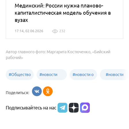
Мединский: России нужна планово-
капиталистическая модель обучения в
вузах
17:14, 02.06.2026
232
Автор главного фото: Маргарита Костюченко, «Бийский
рабочий»
#
Общество
#
новости
#
новости о
#
новости
Бийск
образования
жизни
об армии
Поделиться:
Бийска и
Подписывайтесь на нас
Алтайского
края