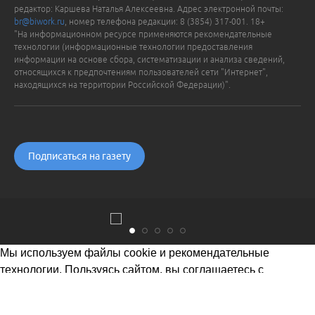
редактор: Каршева Наталья Алексеевна. Адрес электронной почты:
br@biwork.ru
, номер телефона редакции: 8 (3854) 317-001. 18+
"На информационном ресурсе применяются рекомендательные
технологии (информационные технологии предоставления
информации на основе сбора, систематизации и анализа сведений,
относящихся к предпочтениям пользователей сети "Интернет",
находящихся на территории Российской Федерации)".
Подписаться на газету
Мы используем файлы cookie и рекомендательные
технологии. Пользуясь сайтом, вы соглашаетесь с
Политикой обработки персональных данных