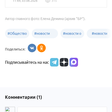
11:49, 03.06.2026
315
Автор главного фото: Елена Демина (архив "БР").
#
Общество
#
новости
#
новости о
#
новости
Бийск
образования
жизни
об армии
Поделиться:
Бийска и
Подписывайтесь на нас
Алтайского
края
Комментарии (
1
)