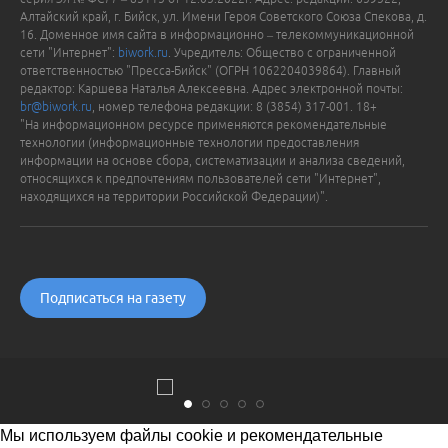
Алтайский край, г. Бийск, ул. Имени Героя Советского Союза Спекова, д.
16. Доменное имя сайта в информационно – телекоммуникационной
сети "Интернет":
biwork.ru
. Учредитель: Общество с ограниченной
ответственностью "Пресса-Бийск" (ОГРН 1062204039864). Главный
редактор: Каршева Наталья Алексеевна. Адрес электронной почты:
br@biwork.ru
, номер телефона редакции: 8 (3854) 317-001. 18+
"На информационном ресурсе применяются рекомендательные
технологии (информационные технологии предоставления
информации на основе сбора, систематизации и анализа сведений,
относящихся к предпочтениям пользователей сети "Интернет",
находящихся на территории Российской Федерации)".
Подписаться на газету
Мы используем файлы cookie и рекомендательные