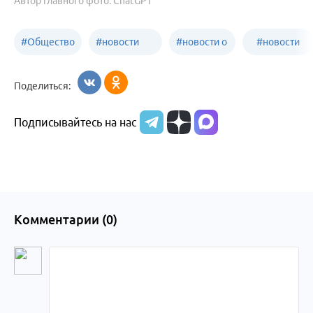
Автор главного фото: ChatGPT
#
Общество
#
новости
#
новости о
#
новости
Бийск
образования
жизни
об армии
Поделиться:
Бийска и
Подписывайтесь на нас
Алтайского
края
Комментарии (
0
)