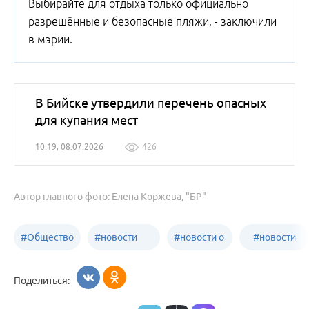
Выбирайте для отдыха только официально
разрешённые и безопасные пляжи, - заключили
в мэрии.
В Бийске утвердили перечень опасных
для купания мест
10:19, 08.07.2026
426
Автор главного фото: Елена Коржева, "БР"
#
Общество
#
новости
#
новости о
#
новости
Бийск
образования
жизни
об армии
Поделиться:
Бийска и