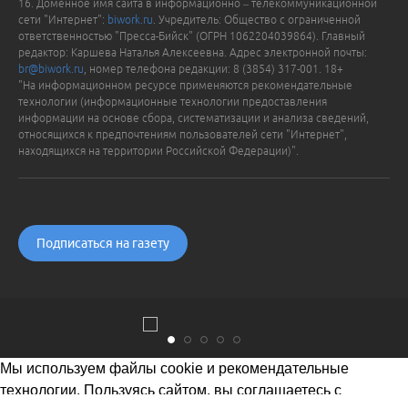
16. Доменное имя сайта в информационно – телекоммуникационной
сети "Интернет":
biwork.ru
. Учредитель: Общество с ограниченной
ответственностью "Пресса-Бийск" (ОГРН 1062204039864). Главный
редактор: Каршева Наталья Алексеевна. Адрес электронной почты:
br@biwork.ru
, номер телефона редакции: 8 (3854) 317-001. 18+
"На информационном ресурсе применяются рекомендательные
технологии (информационные технологии предоставления
информации на основе сбора, систематизации и анализа сведений,
относящихся к предпочтениям пользователей сети "Интернет",
находящихся на территории Российской Федерации)".
Подписаться на газету
Мы используем файлы cookie и рекомендательные
технологии. Пользуясь сайтом, вы соглашаетесь с