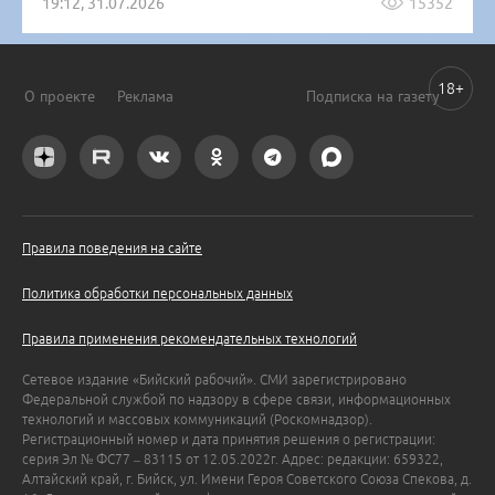
19:12, 31.07.2026
15352
18+
О проекте
Реклама
Подписка на газету
Правила поведения на сайте
Политика обработки персональных данных
Правила применения рекомендательных технологий
Сетевое издание «Бийский рабочий». СМИ зарегистрировано
Федеральной службой по надзору в сфере связи, информационных
технологий и массовых коммуникаций (Роскомнадзор).
Регистрационный номер и дата принятия решения о регистрации:
серия Эл № ФС77 – 83115 от 12.05.2022г. Адрес: редакции: 659322,
Алтайский край, г. Бийск, ул. Имени Героя Советского Союза Спекова, д.