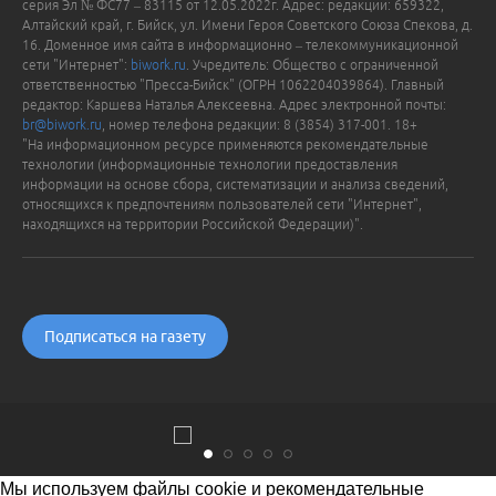
серия Эл № ФС77 – 83115 от 12.05.2022г. Адрес: редакции: 659322,
Алтайский край, г. Бийск, ул. Имени Героя Советского Союза Спекова, д.
16. Доменное имя сайта в информационно – телекоммуникационной
сети "Интернет":
biwork.ru
. Учредитель: Общество с ограниченной
ответственностью "Пресса-Бийск" (ОГРН 1062204039864). Главный
редактор: Каршева Наталья Алексеевна. Адрес электронной почты:
br@biwork.ru
, номер телефона редакции: 8 (3854) 317-001. 18+
"На информационном ресурсе применяются рекомендательные
технологии (информационные технологии предоставления
информации на основе сбора, систематизации и анализа сведений,
относящихся к предпочтениям пользователей сети "Интернет",
находящихся на территории Российской Федерации)".
Подписаться на газету
Мы используем файлы cookie и рекомендательные