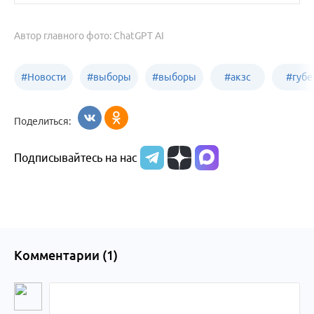
Автор главного фото: ChatGPT AI
#
Новости
#
выборы
#
выборы
#
акзс
#
губе
политики
в Бийске
в России
Поделиться:
Подписывайтесь на нас
Комментарии (
1
)