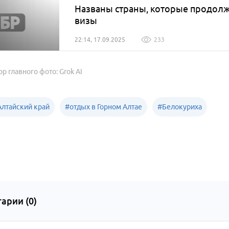
Названы страны, которые продол
визы
22:14, 17.09.2025
233
ор главного фото: Grok AI
Алтайский край
#
отдых в Горном Алтае
#
Белокуриха
арии (
0
)