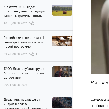
8 августа 2026 года:
Ермолаев день — традиции,
запреты, приметы погоды
10:31, 08.08.2026
3
Российские школьники с 1
сентября будут учиться по
новой программе
09:46, 08.08.2026
1
ТАСС: Джастасу Уолкеру из
Алтайского края не грозит
депортация
Россиян
09:04, 08.08.2026
Саудовска
Держитесь подальше от
интриг и сплетен:
свободно 
астрологический прогноз на