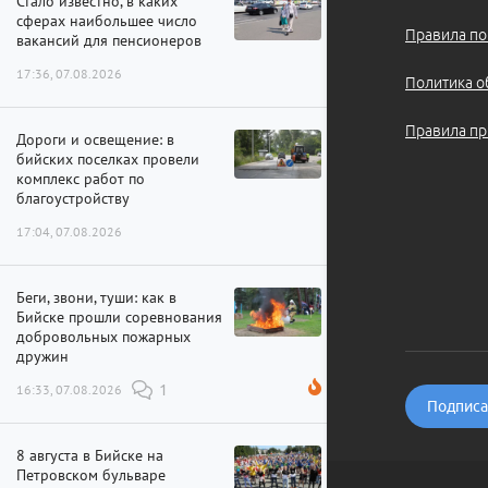
Стало известно, в каких
сферах наибольшее число
Правила по
вакансий для пенсионеров
17:36, 07.08.2026
Политика о
Правила пр
Дороги и освещение: в
бийских поселках провели
комплекс работ по
благоустройству
17:04, 07.08.2026
Беги, звони, туши: как в
Бийске прошли соревнования
добровольных пожарных
дружин
16:33, 07.08.2026
1
Подписат
8 августа в Бийске на
Петровском бульваре