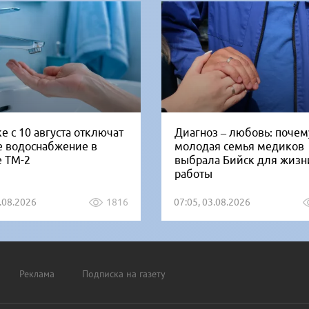
е с 10 августа отключат
Диагноз – любовь: почем
е водоснабжение в
молодая семья медиков
е ТМ-2
выбрала Бийск для жизн
работы
5.08.2026
1816
07:05, 03.08.2026
Реклама
Подписка на газету