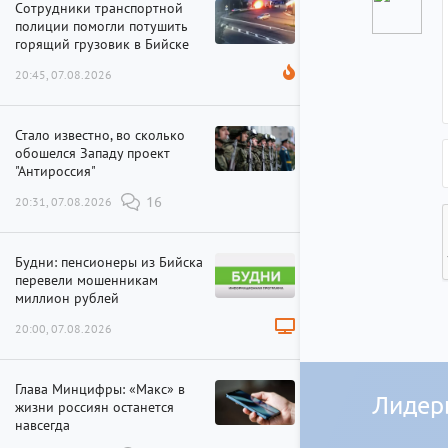
Сотрудники транспортной
полиции помогли потушить
горящий грузовик в Бийске
20:45, 07.08.2026
Стало известно, во сколько
обошелся Западу проект
"Антироссия"
20:31, 07.08.2026
16
Будни: пенсионеры из Бийска
перевели мошенникам
миллион рублей
20:00, 07.08.2026
Глава Минцифры: «Макс» в
Лидер
жизни россиян останется
навсегда