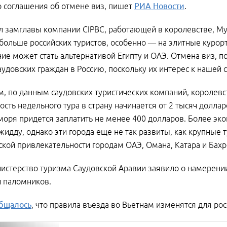
 соглашения об отмене виз, пишет
РИА Новости
.
л замглавы компании CIPBC, работающей в королевстве, М
больше российских туристов, особенно — на элитные курорт
ие может стать альтернативой Египту и ОАЭ. Отмена виз, п
аудовских граждан в Россию, поскольку их интерес к нашей 
, по данным саудовских туристических компаний, королевст
мость недельного тура в страну начинается от 2 тысяч доллар
моря придется заплатить не менее 400 долларов. Более эк
жидду, однако эти города еще не так развиты, как крупные 
ской привлекательности городам ОАЭ, Омана, Катара и Бахр
истерство туризма Саудовской Аравии заявило о намерении
и паломников.
бщалось
, что правила въезда во Вьетнам изменятся для рос