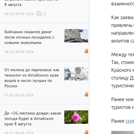
взаимного
8 августа
08:43, 08.08.2026
3
Как заяви
привлечь 
Бийчанин лишился денег
направлен
после ночных посиделок с
визитов с
новыми знакомыми
08:02, 08.08.2026
Между тем
Так, стои
От молока до пармезана: как
Красного 
технолог из Алтайского края
столицу Д
вошла в число лучших по
туристиче
России
07:05, 08.08.2026
Ранее мин
туристов 
До +26, местами дожди: какая
погода будет в Алтайском
Ранее
соо
крае 8 августа
06:31, 08.08.2026