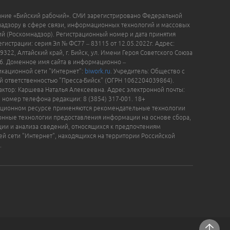
ание «Бийский рабочий». СМИ зарегистрировано Федеральной
надзору в сфере связи, информационных технологий и массовых
й (Роскомнадзор). Регистрационный номер и дата принятия
гистрации: серия Эл № ФС77 – 83115 от 12.05.2022г. Адрес:
9322, Алтайский край, г. Бийск, ул. Имени Героя Советского Союза
16. Доменное имя сайта в информационно –
кационной сети "Интернет":
biwork.ru
. Учредитель: Общество с
й ответственностью "Пресса-Бийск" (ОГРН 1062204039864).
актор: Каршева Наталья Алексеевна. Адрес электронной почты:
, номер телефона редакции: 8 (3854) 317-001. 18+
ционном ресурсе применяются рекомендательные технологии
нные технологии предоставления информации на основе сбора,
ции и анализа сведений, относящихся к предпочтениям
ей сети "Интернет", находящихся на территории Российской
.