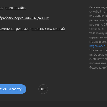
ведения на сайте
Сетевое изд
службой по 
коммуникаци
бработки персональных данных
решения о ре
редакции: 65
именения рекомендательных технологий
Спекова, д. 
телекоммуни
ограниченно
Главный ред
br@biwork.ru
"На информа
(информацио
систематиза
пользовател
Федерации)"
ься на газету
18+