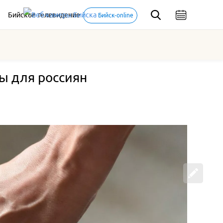
Бийское телевидение
Бийск-online
зы для россиян