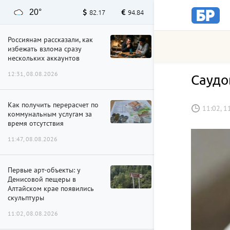
20°
82.17
94.84
Россиянам рассказали, как
избежать взлома сразу
нескольких аккаунтов
12:31, 08.08.2026
Саудо
Как получить перерасчет по
11:02, 1
коммунальным услугам за
время отсутствия
11:47, 08.08.2026
Первые арт-объекты: у
Денисовой пещеры в
Алтайском крае появились
скульптуры
11:02, 08.08.2026