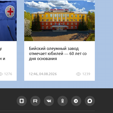
у
Бийский олеумный завод
Ни
отмечает юбилей — 60 лет со
Би
и и
дня основания
го
1276
12:46, 04.08.2026
1239
12: