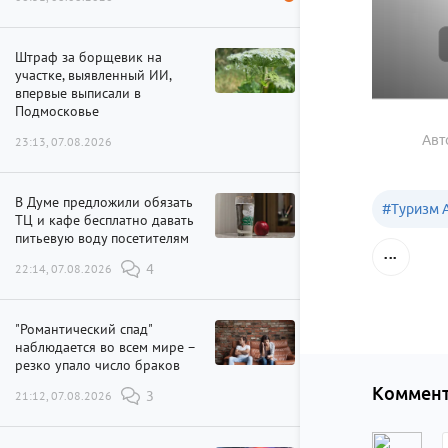
Штраф за борщевик на
участке, выявленный ИИ,
впервые выписали в
Подмосковье
Авт
23:13, 07.08.2026
В Думе предложили обязать
#
Туризм 
ТЦ и кафе бесплатно давать
питьевую воду посетителям
22:14, 07.08.2026
4
"Романтический спад"
наблюдается во всем мире –
резко упало число браков
Коммент
21:12, 07.08.2026
3