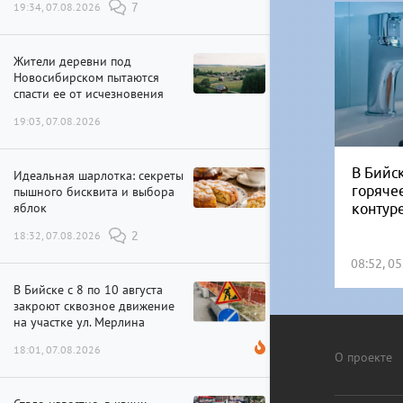
19:34, 07.08.2026
7
Жители деревни под
Новосибирском пытаются
спасти ее от исчезновения
19:03, 07.08.2026
В Бийск
Идеальная шарлотка: секреты
горяче
пышного бисквита и выбора
яблок
контур
18:32, 07.08.2026
2
08:52, 0
В Бийске с 8 по 10 августа
закроют сквозное движение
на участке ул. Мерлина
18:01, 07.08.2026
О проекте