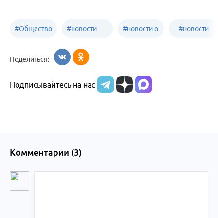
#
Общество
#
новости
#
новости о
#
новости
Бийск
образования
жизни
об армии
Поделиться:
Бийска и
Подписывайтесь на нас
Алтайского
края
Комментарии (
3
)