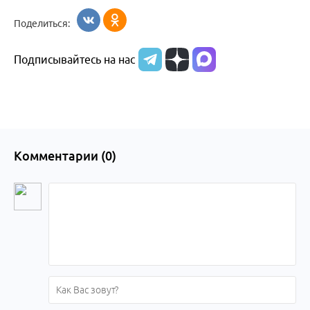
Бийск
образования
жизни
об армии
Поделиться:
Бийска и
Подписывайтесь на нас
Алтайского
края
Комментарии (
0
)