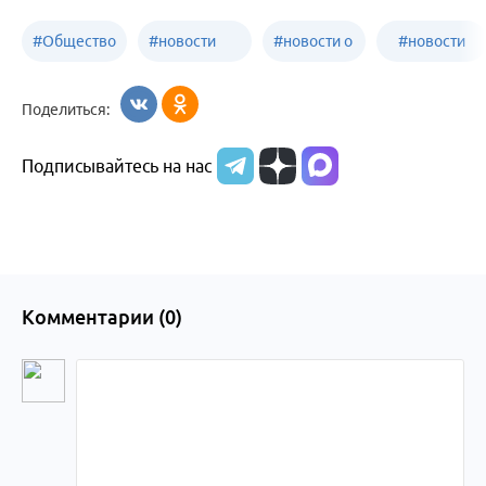
#
Общество
#
новости
#
новости о
#
новости
Бийск
образования
жизни
об армии
Поделиться:
Бийска и
Подписывайтесь на нас
Алтайского
края
Комментарии (
0
)