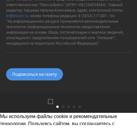
ответственностью "Пресса-Бийск" (ОГРН 1062204039864). Главный
редактор: Каршева Наталья Алексеевна. Адрес электронной почты:
br@biwork.ru
, номер телефона редакции: 8 (3854) 317-001. 18+
"На информационном ресурсе применяются рекомендательные
технологии (информационные технологии предоставления
информации на основе сбора, систематизации и анализа сведений,
относящихся к предпочтениям пользователей сети "Интернет",
находящихся на территории Российской Федерации)".
Подписаться на газету
Мы используем файлы cookie и рекомендательные
технологии. Пользуясь сайтом, вы соглашаетесь с
Политикой обработки персональных данных