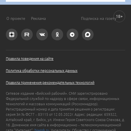
18+
О проекте
Реклама
Подписка на газету
Правила поведения на сайте
Политика обработки персональных данных
Правила применения рекомендательных технологий
Сетевое издание «Бийский рабочий». СМИ зарегистрировано
Федеральной службой по надзору в сфере связи, информационных
технологий и массовых коммуникаций (Роскомнадзор).
Регистрационный номер и дата принятия решения о регистрации:
серия Эл № ФС77 – 83115 от 12.05.2022г. Адрес: редакции: 659322,
Алтайский край, г. Бийск, ул. Имени Героя Советского Союза Спекова, д.
16. Доменное имя сайта в информационно – телекоммуникационной
сети "Интернет":
biwork.ru
. Учредитель: Общество с ограниченной