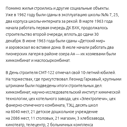
Помимо жилья строились и другие социальные объекты.
Уже в 1962 году были сданы в эксплуатацию школы №№ 7, 25,
два корпуса школы-интерната за рекой. В марте 1963 года
начала работать первая очередь ДК БХК, продолжалось
строительство второй очереди, вплоть до сдачи 30
декабря. В июне 1963 года были сданы «Детский мир»
и аэровокзал во вставке дома. В июле начали работать два
пионерских лагеря в районе озера Ая — их хозяевами были
химкомбинат и маслосыркомбинат.
В День строителя СМТ-122 отмечал свой 10-летний юбилей.
На торжествах, где присутствовал Леонид Гаркавый, крупными
штрихами были подведены итоги строительных дел:
химкомбинат, научно-исследовательский институт химической
технологии, цех котельного завода, цех «Электропечи», цех
фанерно-спичечного комбината, ТЭЦ, десять школ
на 6040 мест, 21 детское дошкольное учреждение
на 2086 мест, 11 столовых, 21 магазин, 3 хлебозавода,
кинотеатр, телецентр, 2 больничных комплекса