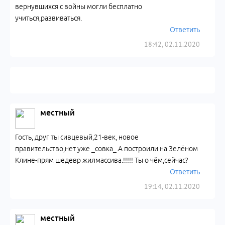
вернувшихся с войны могли бесплатно
учиться,развиваться.
Ответить
18:42, 02.11.2020
местный
Гость, друг ты сивцевый,21-век, новое
правительство,нет уже _совка_.А построили на Зелёном
Клине-прям шедевр жилмассива.!!!!! Ты о чём,сейчас?
Ответить
19:14, 02.11.2020
местный