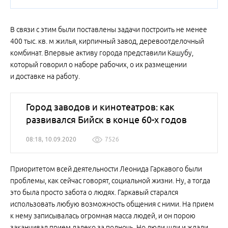
В связи с этим были поставлены задачи построить не менее
400 тыс. кв. м жилья, кирпичный завод, деревоотделочный
комбинат. Впервые активу города представили Кашубу,
который говорил о наборе рабочих, о их размещении
и доставке на работу.
Город заводов и кинотеатров: как
развивался Бийск в конце 60-х годов
08:18, 10.09.2020
7526
Приоритетом всей деятельности Леонида Гаркавого были
проблемы, как сейчас говорят, социальной жизни. Ну, а тогда
это была просто забота о людях. Гаркавый старался
использовать любую возможность общения с ними. На прием
к нему записывалась огромная масса людей, и он порою
заканчивал прием далеко за полночь. Но люди шли и ждали.