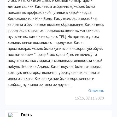
счастливы. Как всем давали бесплатно квартиры и
детские садики. Как летом избранным, можно было
поехать по профсоюзной путёвке в какой-нибудь
Кисловодск или Мин.Воды. Как у всех была достойная
зарплата и бесплатное высшее образование. Как на весь
город было с десяток продовольственных магазинов с
пустыми полками и не одного ТРЦ. Но при этом у всех
холодильники ломились от продуктов. Как в
пром.товарах можно было купить очень хорошую обувь
под названием "прощай молодость", но её почему то
покупали только старики, а молодёжь гонялось за какой
нибудь Цебо или Адидас. Какая вкусная была газировка,
которую весь город включая туберкулезников пили из
одного стакана. Какое вкусное было мороженное и
колбаса, ну и многое, многое другое....
Ответить
15:15, 02.11.2020
Гость