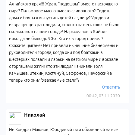
Алтайского края!!! Жрать "подошвы" вместо настоящего
сыра? Пальмовое масло вместо сливочного? Сидеть
дома и бояться выпустить детей на улицу? Уродов и
извращенцев расплодили, столько на весь союз не было
сколько их в нашем городе! Наркоманов в Бийске
никогда не было до 90-х! Кто их в город привел?
Скажите цыгане? Нет привели нынешние бизнесмены и
руководители города, когда они под братками в
шестерках ползали и ларьки на детском мире и вокзале
с торгашами жгли! Кто эти люди? Начинали Толя
Камышев, Втехин, Костя Чуй, Сафронов, Печорский а
теперь кто они? "Уважаемые стали"?
Ответить
00:42, 03.11.2020
Николай
Не Кондрат Маюнов, Юродивый ты и обиженный на всё