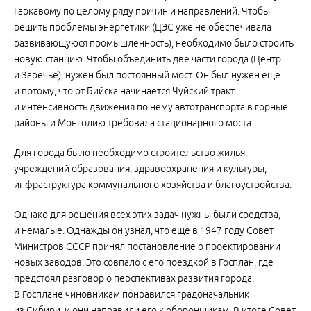
Гаркавому по целому ряду причин и направлений. Чтобы
решить проблемы энергетики (ЦЭС уже не обеспечивала
развивающуюся промышленность), необходимо было строить
новую станцию. Чтобы объединить две части города (Центр
и Заречье), нужен был постоянный мост. Он был нужен еще
и потому, что от Бийска начинается Чуйский тракт
и интенсивность движения по нему автотранспорта в горные
районы и Монголию требовала стационарного моста.
Для города было необходимо строительство жилья,
учреждений образования, здравоохранения и культуры,
инфраструктура коммунального хозяйства и благоустройства.
Однако для решения всех этих задач нужны были средства,
и немалые. Однажды он узнал, что еще в 1947 году Совет
Министров СССР принял постановление о проектировании
новых заводов. Это совпало с его поездкой в Госплан, где
предстоял разговор о перспективах развития города.
В Госплане чиновникам понравился градоначальник
из Сибири, и они направили его к оборонщикам. В итоге Совет